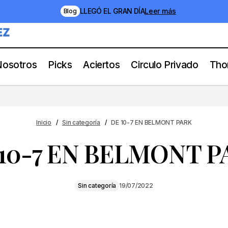
LLEGÓ EL GRAN DÍA
Leer más
Blog
Nosotros
Picks
Aciertos
Circulo Privado
Tho
DE 10-7 EN BELMONT PARK
Sin categoría
Inicio
Sin categoría
DE 10-7 EN BELMONT PARK
10-7 EN BELMONT 
Sin categoría
19/07/2022