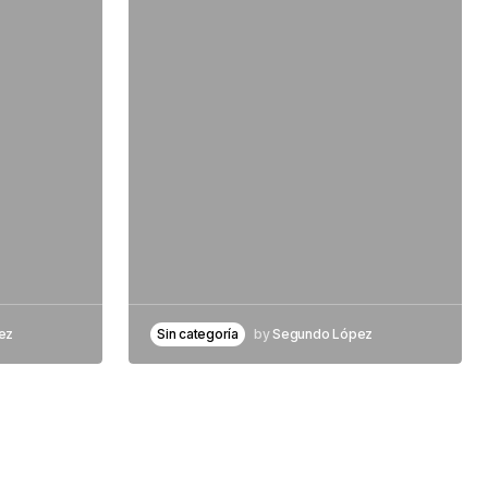
ez
Sin categoría
by
Segundo López