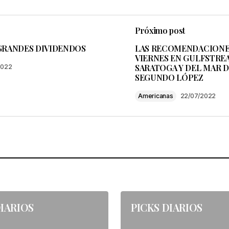
Próximo post
reo electrónico no será publicada.
Los campos obligatorio
GRANDES DIVIDENDOS
LAS RECOMENDACIONES
VIERNES EN GULFSTRE
SARATOGA Y DEL MAR D
2022
SEGUNDO LÓPEZ
Americanas
22/07/2022
Your E-mail
*
, correo electrónico y web en
ara la próxima vez que comente.
DIARIOS
PICKS DIARIOS