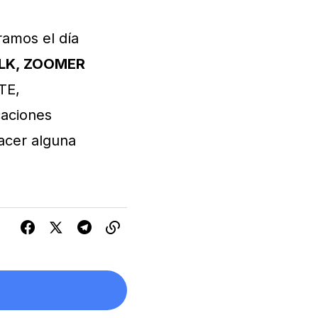
ramos el día
ALK, ZOOMER
TE,
caciones
hacer alguna