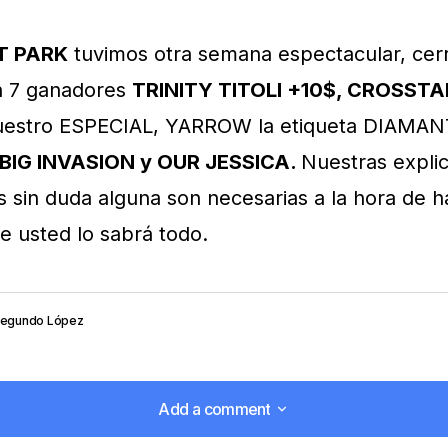
T PARK
tuvimos otra semana espectacular, cer
n 7 ganadores
TRINITY TITOLI +10$, CROSST
uestro ESPECIAL, YARROW la etiqueta DIAMAN
BIG INVASION y OUR JESSICA.
Nuestras expli
s sin duda alguna son necesarias a la hora de 
e usted lo sabrá todo.
egundo López
Add a comment
Add a comment