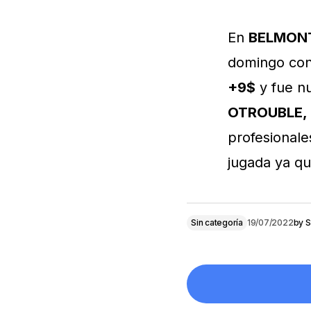
En
BELMON
domingo co
+9$
y fue n
OTROUBLE, 
profesionale
jugada ya qu
Sin categoría
19/07/2022
by
S