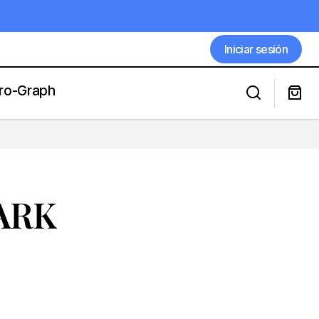
Iniciar sesión
Iniciar sesión
ro-Graph
LAS RECOMENDACIONES PARA ESTE
VIERNES EN GULFSTREAM PARK,
SARATOGA Y DEL MAR DEL PRÍNCIPE
SEGUNDO LÓPEZ
PARK