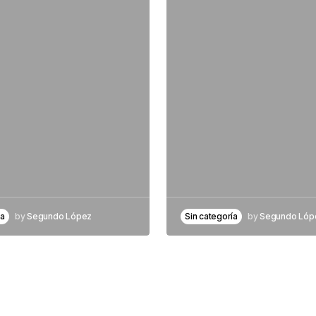
ía
by
Segundo López
Sin categoría
by
Segundo Lóp