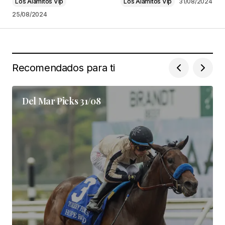
Los Alamitos Vip
Los Alamitos Vip
31/08/2024
25/08/2024
Comenta aquí
*
Recomendados para ti
Your Name
*
Del Mar Picks 31/08
Your E-mail
*
Guarda mi nombre, correo electrónico y web en
este navegador para la próxima vez que
comente.
Enviar comentario