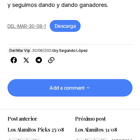
y seguimos dando y dando ganadores.
Descarga
DEL-MAR-30-08-1
Del Mar Vip
30/08/2024
by
Segundo López
Add a comment
Add a comment
Post anterior
Próximo post
Tu dirección de correo electrónico no será
Los Alamitos Picks 25/08
Los Alamitos 31/08
publicada.
Los campos obligatorios están
marcados con
*