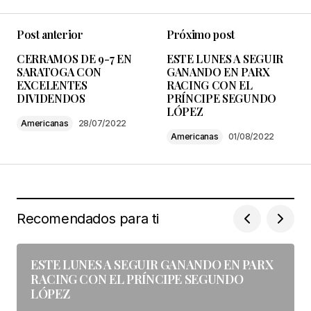
Post anterior
Próximo post
Tu dirección de correo electrónico no será
CERRAMOS DE 9-7 EN
ESTE LUNES A SEGUIR
publicada.
Los campos obligatorios están
SARATOGA CON
GANANDO EN PARX
marcados con
*
EXCELENTES
RACING CON EL
DIVIDENDOS
PRÍNCIPE SEGUNDO
LÓPEZ
Comenta aquí
*
Americanas
28/07/2022
Americanas
01/08/2022
Your Name
*
Recomendados para ti
Your E-mail
*
ESTE LUNES A SEGUIR GANANDO EN PARX
RACING CON EL PRÍNCIPE SEGUNDO
Guarda mi nombre, correo electrónico y web en
LÓPEZ
este navegador para la próxima vez que
comente.