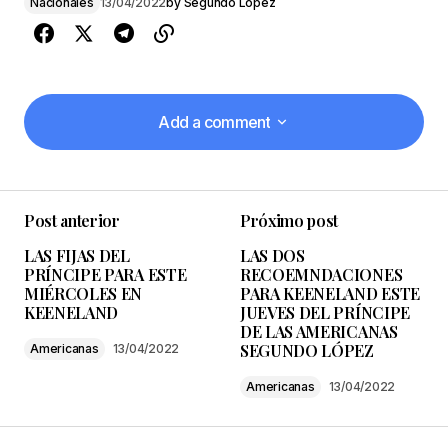
Nacionales
13/04/2022
by
Segundo López
Add a comment
Add a comment
Post anterior
Próximo post
Tu dirección de correo electrónico no será
LAS FIJAS DEL
LAS DOS
publicada.
Los campos obligatorios están
PRÍNCIPE PARA ESTE
RECOEMNDACIONES
marcados con
*
MIÉRCOLES EN
PARA KEENELAND ESTE
KEENELAND
JUEVES DEL PRÍNCIPE
DE LAS AMERICANAS
Comenta aquí
*
SEGUNDO LÓPEZ
Americanas
13/04/2022
Americanas
13/04/2022