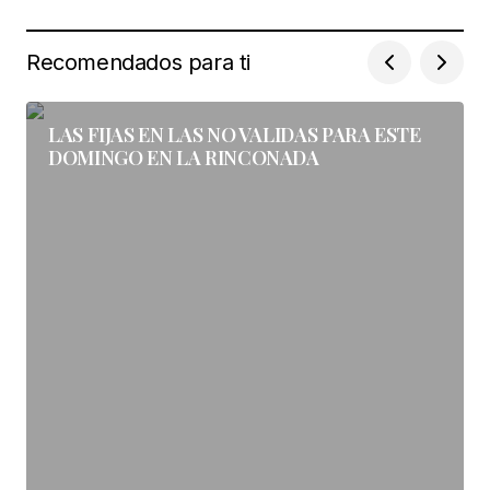
Your Name
*
Recomendados para ti
Your E-mail
*
LAS FIJAS EN LAS NO VALIDAS PARA ESTE
Guarda mi nombre, correo electrónico y web en
DOMINGO EN LA RINCONADA
este navegador para la próxima vez que
comente.
Enviar comentario