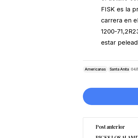
FISK es la p
carrera en e
1200-71,2R23
estar pelead
Americanas
Santa Anita
04/
Post anterior
Tu dirección de cor
PICKS LOS ALAMI