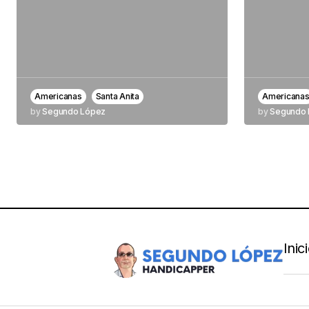
Americanas
Santa Anita
Americana
by
Segundo López
by
Segundo 
Inic