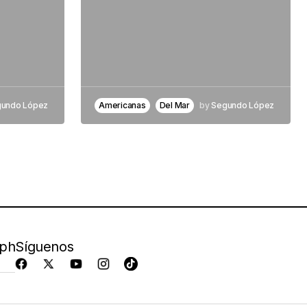
undo López
Americanas
Del Mar
by
Segundo López
aph
Síguenos