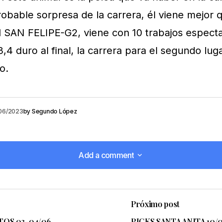
robable sorpresa de la carrera, él viene mejor 
l SAN FELIPE-G2, viene con 10 trabajos espect
,4 duro al final, la carrera para el segundo lu
o.
06/2023
by
Segundo López
Add a comment
Add a comment
Próximo post
reo electrónico no será publicada.
Los campos obligatorio
TOS 03-04/06
PICKS SANTA ANITA 10/