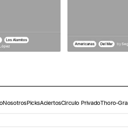
s
Los Alamitos
Americanas
Del Mar
by
Seg
López
io
Nosotros
Picks
Aciertos
Circulo Privado
Thoro-Gr