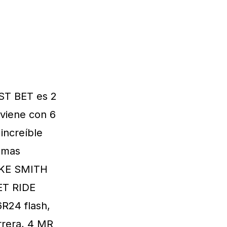
EST BET es 2
viene con 6
increíble
 mas
MIKE SMITH
KET RIDE
6R24 flash,
arrera, 4 MR