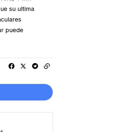
que su ultima
aculares
gar puede
s están marcados
06