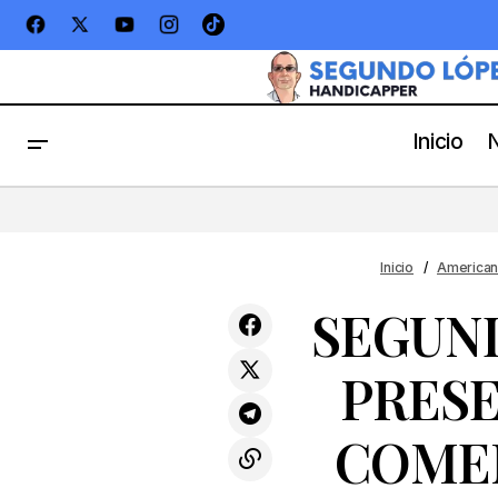
Inicio
SEG
ESTE ANIMAL ES LO MÁS FIJO PARA
Americanas
ESTE SÁBADO EN GULFSTREAM PARK
VIE
Inicio
American
SEGUN
PRESE
COME