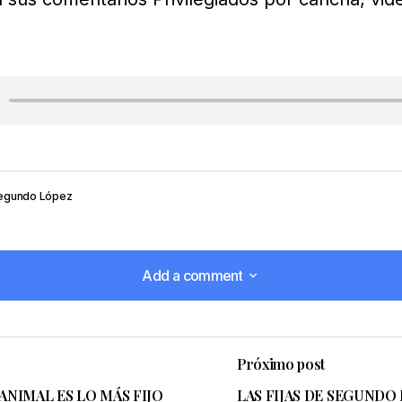
egundo López
Add a comment
Add a comment
Próximo post
reo electrónico no será publicada.
Los campos obligatorio
 ANIMAL ES LO MÁS FIJO
LAS FIJAS DE SEGUNDO