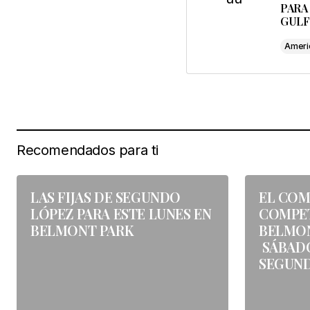
con
*
PARA
GULF
Comenta aquí
*
Ameri
Your Name
*
Recomendados para ti
Guarda mi nombre
este navegador p
LAS FIJAS DE SEGUNDO
EL COM
LÓPEZ PARA ESTE LUNES EN
COMPET
Enviar comentario
BELMONT PARK
BELMON
SÁBADO
SEGUN