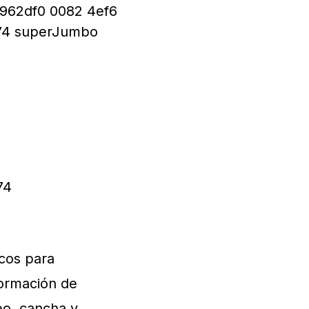
cos para
ormación de
eo, cancha y