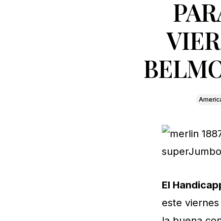
PAR
VIER
BELMO
Americ
El Handica
este vierne
la buena con