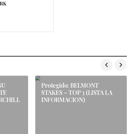
ARK
SU
Protegido: BELMONT
TE
STAKES – TOP 3 (LISTA LA
RCHILL
INFORMACION)