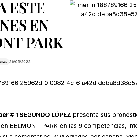
A ESTE
NES EN
NT PARK
anas
26/05/2022
pper # 1 SEGUNDO LÓPEZ
presenta sus pronósti
s en BELMONT PARK en las 9 competencias, inf
 sus comentarios Privilegiados por cancha, vid