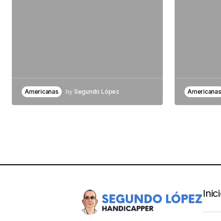
Americanas
by
Segundo López
Americana
Inic