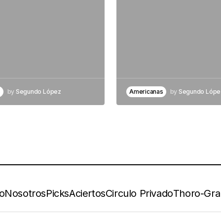
s
by
Segundo López
Americanas
by
Segundo Lópe
io
Nosotros
Picks
Aciertos
Circulo Privado
Thoro-Gr