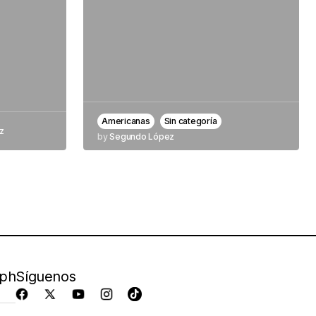
Americanas
Sin categoría
z
by
Segundo López
aph
Síguenos