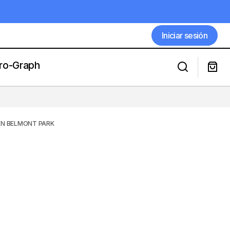
Iniciar sesión
Iniciar sesión
ro-Graph
RA ESTE
LAS FIJAS DE SEGUNDO LÓPEZ PARA
ESTE LUNES EN BELMONT PARK
EN BELMONT PARK