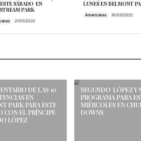
 ESTE SÁBADO EN
LUNES EN BELMONT P
STREAM PARK
Americanas
30/05/2022
canas
21/05/2022
Your E-mail
*
, correo electrónico y web en
ara la próxima vez que comente.
ENTARIO DE LAS 10
SEGUNDO LÓPEZ Y 
ENCIAS EN
PROGRAMA PARA ES
T PARK PARA ESTE
MIÉRCOLES EN CHU
 CON EL PRÍNCIPE
DOWNS
DO LÓPEZ