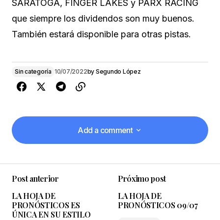
SARATOGA, FINGER LAKES y PARX RACING
que siempre los dividendos son muy buenos.
También estará disponible para otras pistas.
Sin categoría
10/07/2022
by
Segundo López
Add a comment
Add a comment
Post anterior
Próximo post
Tu dirección de correo electrónico no será
LA HOJA DE
LA HOJA DE
publicada.
Los campos obligatorios están
PRONÓSTICOS ES
PRONÓSTICOS 09/07
marcados con
*
ÚNICA EN SU ESTILO