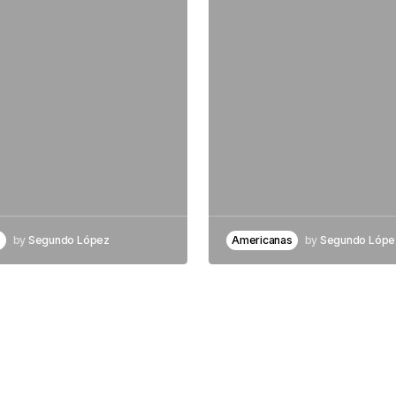
s
by
Segundo López
Americanas
by
Segundo Lópe