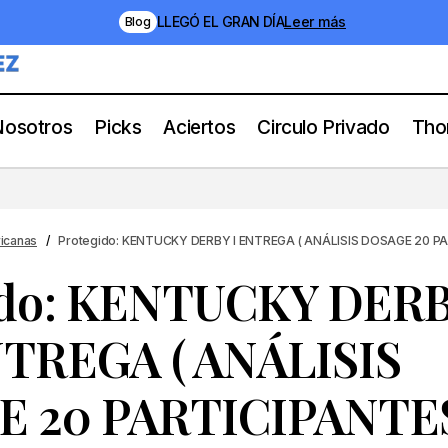
LLEGÓ EL GRAN DÍA
Leer más
Blog
Nosotros
Picks
Aciertos
Circulo Privado
Tho
egido: KENTUCKY DERBY I ENTREGA ( ANÁLISI
ICIPANTES)
icanas
Protegido: KENTUCKY DERBY I ENTREGA ( ANÁLISIS DOSAGE 20 P
ido: KENTUCKY DER
NTREGA ( ANÁLISIS
 20 PARTICIPANTE