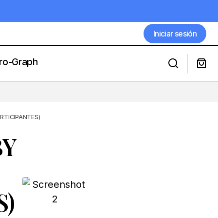
Iniciar sesión
Iniciar sesión
ro-Graph
S DOSAGE 20
LOS MEJORES REMATES PARA EL
KENTUCKY DERBY
ARTICIPANTES)
BY
S)