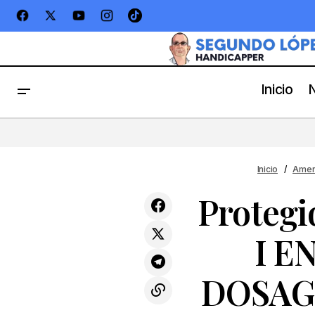
Inicio
Prot
PAST PERFORMANCE KENTUCKY
DERBY Y OAKS (PROGRAMA
Americanas
PART
COMPLETO)
Inicio
Amer
Proteg
I E
DOSAGE