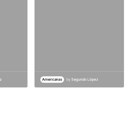
z
Americanas
by
Segundo López